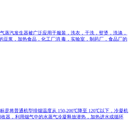
气蒸汽发生器被广泛应用于服装，洗衣，干洗，熨烫，洗涤，
沸的豆浆，加热食品，化工厂消 毒，实验室，制药厂，食品厂的
通机型排烟温度从 150-200℃降至 120℃以下，冷凝机
凝回收器，利用烟气中的水蒸气冷凝释放潜热，加热进水或循环