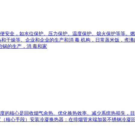
便安全，如水位保护、压力保护、温度保护、熄火保护等等。燃
热和干燥等。企业和企业的生产和消 毒 机构，日常蒸米饭，煮
治锅的生产，消 毒和家
核心是回收烟气余热、优化换热效率、减少系统热损失，目标是将普
收装置（核心手段）安装冷凝换热器：在排烟管末端加装不锈钢冷