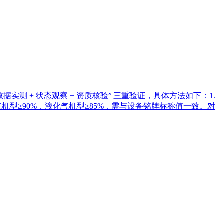
测 + 状态观察 + 资质核验” 三重验证，具体方法如下：1.
气机型≥90%，液化气机型≥85%，需与设备铭牌标称值一致。对