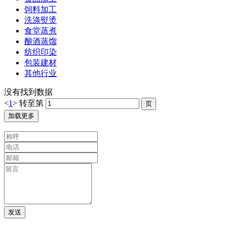
饲料加工
洗涤熨烫
食堂蒸煮
酿酒蒸馏
纺织印染
包装建材
其他行业
没有找到数据
<
1
>
转至第
加载更多
发送